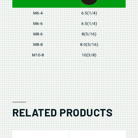
M6-4
6.5(1/4)
M6-6
6.5(1/4)
M8-6
8(5/16)
M8-8
8.0(5/16)
M10-8
10(3/8)
RELATED PRODUCTS