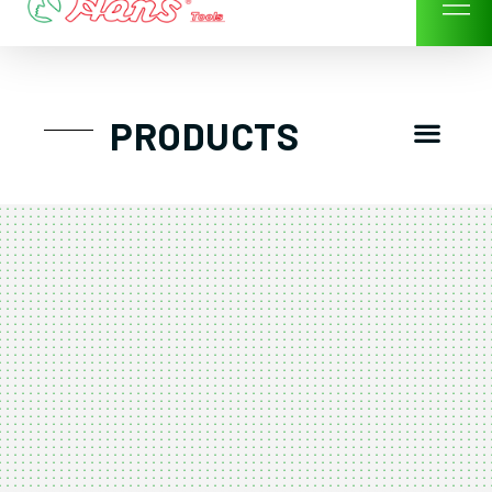
Skip
to
content
Men
PRODUCTS
GTT工具組
工具車/工具箱
手動-氣動套筒/棘輪扳手/套裝工具
扭力扳手-數位扭力扳手-倍力器
氣動扳手-氣動工具
扳手-六角扳手
螺絲起子及配件
剪鉗夾持類工具
建築類工具-汽車修配特殊工具
TK系列工具套裝