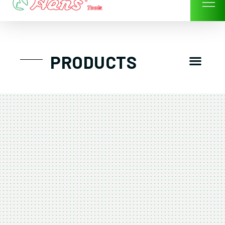
Skip
to
content
Men
PRODUCTS
GTT工具組
工具車/工具箱
手動-氣動套筒/棘輪扳手/套裝工具
扭力扳手-數位扭力扳手-倍力器
氣動扳手-氣動工具
扳手-六角扳手
螺絲起子及配件
剪鉗夾持類工具
建築類工具-汽車修配特殊工具
TK系列工具套裝