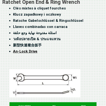
Ratchet Open End & Ring Wrench
Clés mixtes à cliquet fourches
Klucz zapadkowy i oczkowy
Ratsche Gabelschlüssel & Ringschlüssel
Llaves combinadas con carraca
اسئلة مفتوحة نهاية وجع حلقة
วงล้อปลายเปิด & ประแจแหวน
新型快速複合扳手
An-Lock Drive