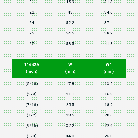
21
45.9
31.3
22
48
34.6
24
52.2
37.4
25
54.5
38.9
27
58.5
41.8
11642A
W
W1
(inch)
(mm)
(mm)
(5/16)
17.8
13.5
(3/8)
21.1
16.8
(7/16)
25.5
18.2
(1/2)
28.5
20.6
(9/16)
32.2
22.6
(5/8)
34.8
25.8