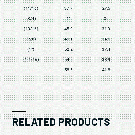
(11/16)
37.7
27.5
(3/4)
41
30
(13/16)
45.9
31.3
(7/8)
48.1
34.6
(1")
52.2
37.4
(1-1/16)
54.5
38.9
58.5
41.8
RELATED PRODUCTS