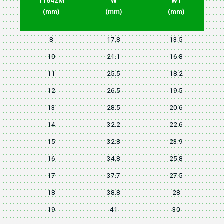
11642M
W
W1
(mm)
(mm)
(mm)
8
17.8
13.5
10
21.1
16.8
11
25.5
18.2
12
26.5
19.5
13
28.5
20.6
14
32.2
22.6
15
32.8
23.9
16
34.8
25.8
17
37.7
27.5
18
38.8
28
19
41
30