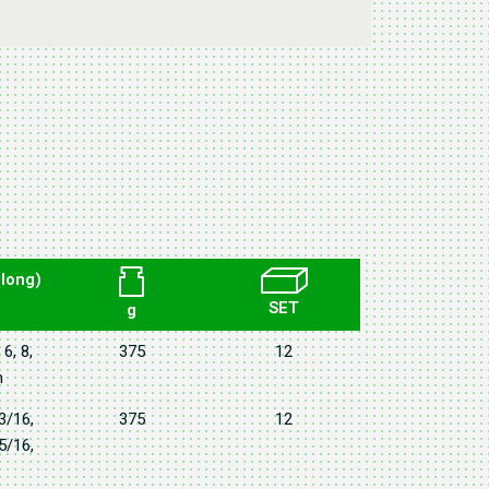
long)
SET
g
 6, 8,
375
12
m
 3/16,
375
12
 5/16,