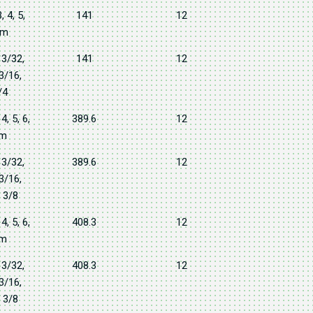
, 4, 5,
141
12
mm
 3/32,
141
12
 3/16,
/4
 4, 5, 6,
389.6
12
mm
 3/32,
389.6
12
 3/16,
, 3/8
 4, 5, 6,
408.3
12
mm
 3/32,
408.3
12
 3/16,
, 3/8