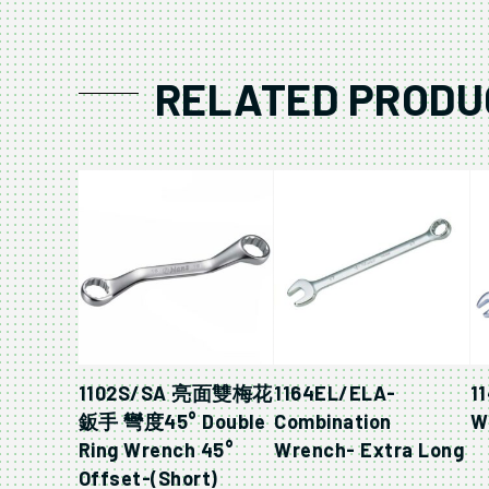
RELATED PRODU
1102S/SA 亮面雙梅花
1164EL/ELA-
1
鈑手 彎度45° Double
Combination
W
Ring Wrench 45°
Wrench- Extra Long
Offset-(Short)