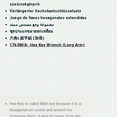
sześciokątnych
Verlängerter Sechskantschlüsselsatz
Juego de llaves hexagonales extendidas
مجموعة وجع مسدس ممتد
ชุดประแจขยายหกเหลี่ยม
六角L扳手組 (加長)
1763M/A- Hex Key Wrench (Long Arm)
Hex-Key is called Allen key because it is a
hexagonal set screw and wrench for
fastening them. It gets its name from the