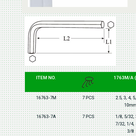
ITEM NO.
1763M/A (
16763-7M
7 PCS
2.5, 3, 4, 5,
10m
16763-7A
7 PCS
1/8, 5/32,
7/32, 1/4,
3/8