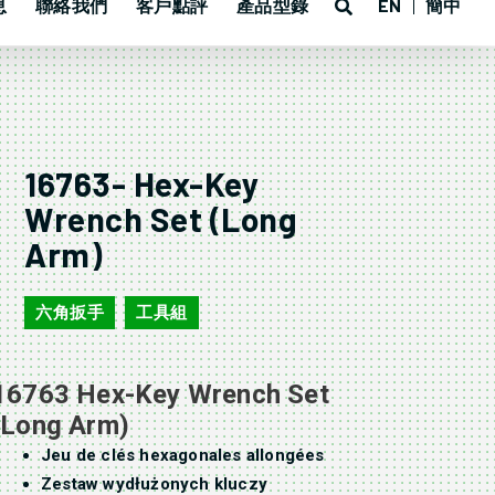
息
聯絡我們
客戶點評
產品型錄
EN
簡中
16763- Hex-Key
Wrench Set (Long
Arm)
六角扳手
工具組
,
16763 Hex-Key Wrench Set
(Long Arm)
Jeu de clés hexagonales allongées
Zestaw wydłużonych kluczy