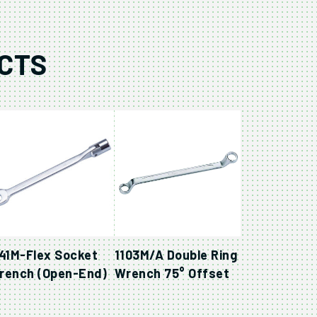
CTS
141M-Flex Socket
1103M/A Double Ring
rench (Open-End)
Wrench 75° Offset