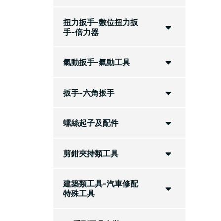
扭力扳手-數位扭力扳
手-倍力器
氣動扳手-氣動工具
扳手-六角扳手
螺絲起子及配件
剪鉗夾持類工具
建築類工具-汽車修配
特殊工具