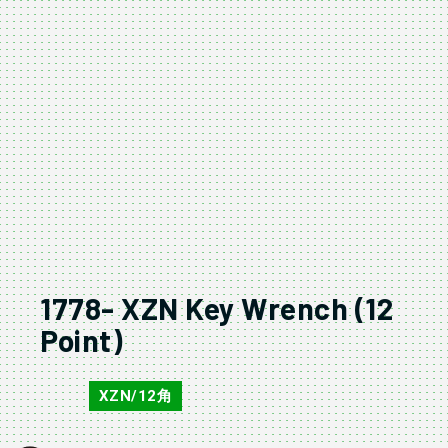
1778- XZN Key Wrench (12
Point)
XZN/12角
1778