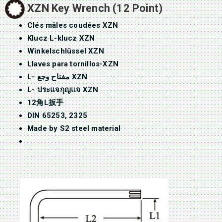
XZN Key Wrench (12 Point)
Clés mâles coudées XZN
Klucz L-klucz XZN
Winkelschlüssel XZN
Llaves para tornillos-XZN
L- مفتاح وجع XZN
L- ประแจกุญแจ XZN
12角L扳手
DIN 65253, 2325
Made by S2 steel material