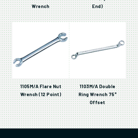
Wrench
End)
1105M/A Flare Nut
1103M/A Double
Wrench (12 Point)
Ring Wrench 75°
Offset