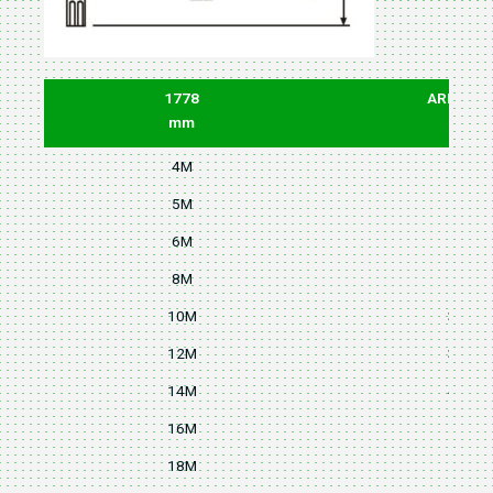
1778
ARM(L1)
mm
4M
20
5M
24
6M
26
8M
28
10M
31
12M
34
14M
45
16M
55
18M
58