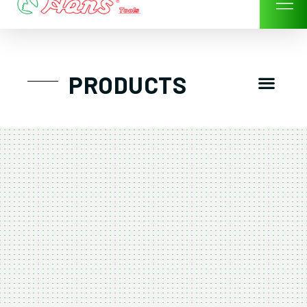
Skip
to
content
Men
PRODUCTS
GTT工具組
工具車/工具箱
手動-氣動套筒/棘輪扳手/套裝工具
扭力扳手-數位扭力扳手-倍力器
氣動扳手-氣動工具
扳手-六角扳手
螺絲起子及配件
剪鉗夾持類工具
建築類工具-汽車修配特殊工具
TK系列工具套裝