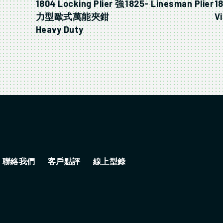
1804 Locking Plier 強
1825- Linesman Plier
1
力型歐式萬能夾鉗
Vi
Heavy Duty
聯絡我們
客戶點評
線上型錄