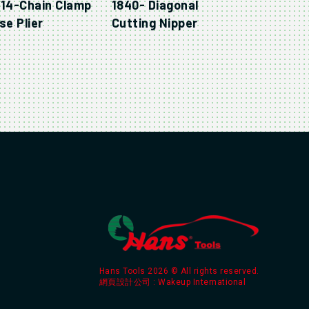
814-Chain Clamp
1840- Diagonal
se Plier
Cutting Nipper
Hans Tools 2026 © All rights reserved.
網頁設計公司
: Wakeup International