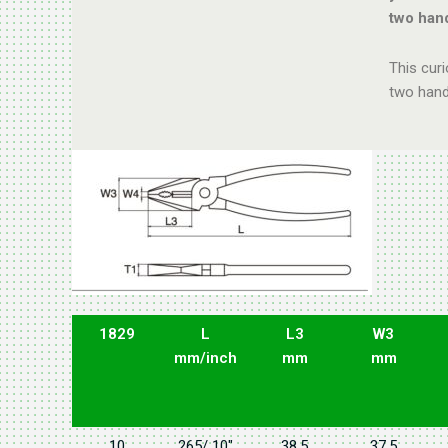
two hand
This cur
two hand
1829
L
L3
W3
mm/inch
mm
mm
10
265/ 10"
38.5
37.5