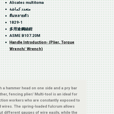
Alicates multitoma
متعدد كماشة
คีมหลายตัว
1829-1
多用途鋼絲鉗
ASME B107.20M
Handle Introduction- (Plier, Torque
Wrench/ Wrench)
th a hammer head on one side and a pry bar
ther, fencing plier/ Multi-tool is an ideal for
ction workers who are constantly exposed to
d wires. The spring-loaded fulcrum allows
ut different gauges of wire easily, while the