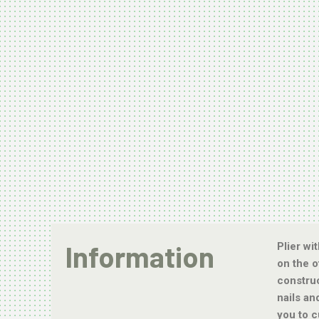
Information
Plier wi
on the o
constru
nails an
you to c