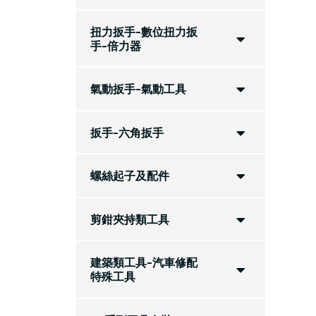
扭力扳手-數位扭力扳
手-倍力器
氣動扳手-氣動工具
扳手-六角扳手
螺絲起子及配件
剪鉗夾持類工具
建築類工具-汽車修配
特殊工具