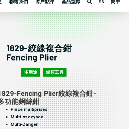
息
聯絡我們
客戶點評
產品型錄
EN
簡中
1829-絞線複合鉗
Fencing Plier
多用途
鉗類工具
1829
,
1829-Fencing Plier絞線複合鉗-
多功能鋼絲鉗
Pince multiprises
Multi-szczypce
Multi-Zangen