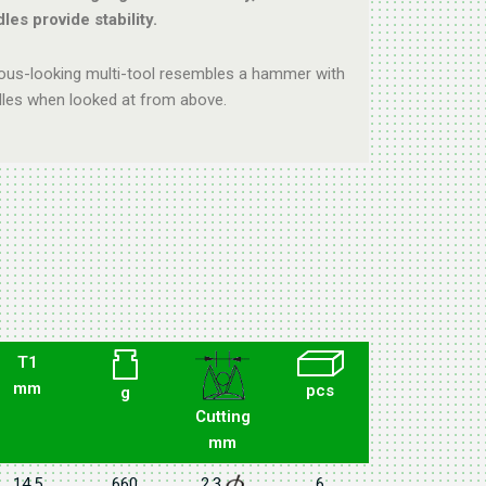
les provide stability.
ious-looking multi-tool resembles a hammer with
les when looked at from above.
T1
mm
pcs
g
Cutting
mm
14.5
660
2.3
6