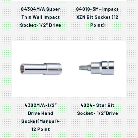
84304M/A Super
84018-3M- Impact
Thin Wall Impact
XZN Bit Socket (12
Socket-1/2″ Drive
Point)
4302M/A-1/2″
4024- Star Bit
Drive Hand
Socket- 1/2″Drive
Socket(Manual)-
12 Point