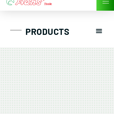
Skip
to
content
Men
PRODUCTS
GTT工具組
工具車/工具箱
手動-氣動套筒/棘輪扳手/套裝工具
扭力扳手-數位扭力扳手-倍力器
氣動扳手-氣動工具
扳手-六角扳手
螺絲起子及配件
剪鉗夾持類工具
建築類工具-汽車修配特殊工具
TK系列工具套裝