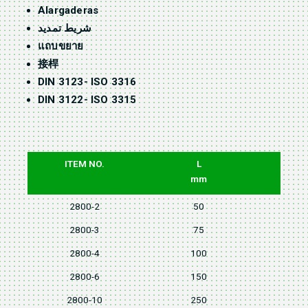
Alargaderas
شريط تمديد
แถบขยาย
接桿
DIN 3123- ISO 3316
DIN 3122- ISO 3315
ITEM NO.
L
mm
2800-2
50
2800-3
75
2800-4
100
2800-6
150
2800-10
250