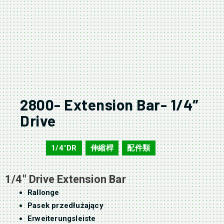
2800- Extension Bar- 1/4″
Drive
1/4"DR
伸縮桿
配件類
2800
,
,
1/4″ Drive Extension Bar
Rallonge
Pasek przedłużający
Erweiterungsleiste