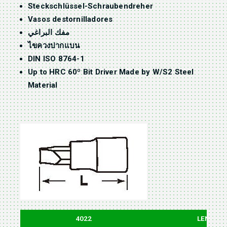
Steckschlüssel-Schraubendreher
Vasos destornilladores
مفك البراغي
ไขควงปากแบน
DIN ISO 8764-1
Up to HRC 60º Bit Driver Made by W/S2 Steel
Material
4022
LENGTH