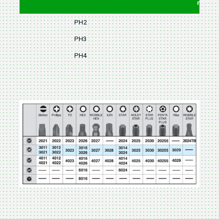
mm
PH2
55
PH3
55
PH4
55