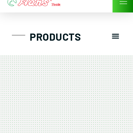
Skip
to
content
Men
PRODUCTS
GTT工具組
工具車/工具箱
手動-氣動套筒/棘輪扳手/套裝工具
扭力扳手-數位扭力扳手-倍力器
氣動扳手-氣動工具
扳手-六角扳手
螺絲起子及配件
剪鉗夾持類工具
建築類工具-汽車修配特殊工具
TK系列工具套裝