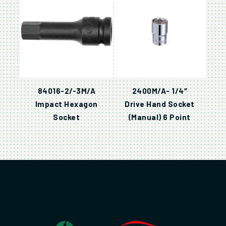
84016-2/-3M/A
2400M/A- 1/4″
Impact Hexagon
Drive Hand Socket
Socket
(Manual) 6 Point