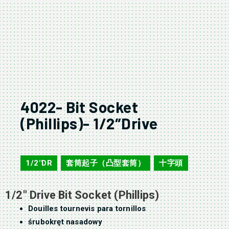
4022- Bit Socket
(Phillips)- 1/2″Drive
4022
1/2"DR
套筒起子（凸型套筒）
十字頭
,
,
1/2″ Drive Bit Socket (Phillips)
Douilles tournevis para tornillos
śrubokręt nasadowy