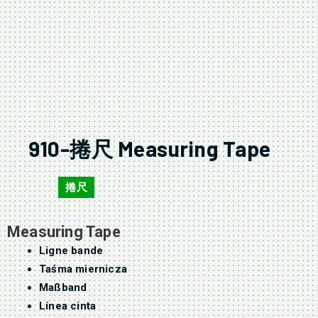
910-捲尺 Measuring Tape
捲尺
910
Measuring Tape
Ligne bande
Taśma miernicza
Maßband
Línea cinta