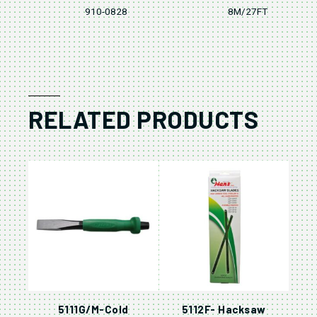
910-0828
8M/27FT
RELATED PRODUCTS
5111G/M-Cold
5112F- Hacksaw