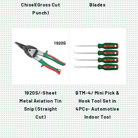
Chisel(Gross Cut
Blades
Punch)
1920S/-Sheet
BTM-4/ Mini Pick &
Metal Aviation Tin
Hook Tool Set in
Snip (Straight
4PCs- Automotive
Cut)
Indoor Tool