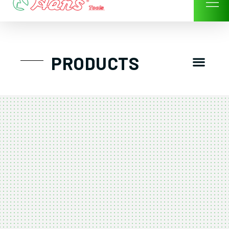
Skip
to
content
Men
PRODUCTS
GTT工具組
工具車/工具箱
手動-氣動套筒/棘輪扳手/套裝工具
扭力扳手-數位扭力扳手-倍力器
氣動扳手-氣動工具
扳手-六角扳手
螺絲起子及配件
剪鉗夾持類工具
建築類工具-汽車修配特殊工具
TK系列工具套裝