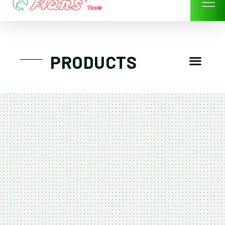
Skip
to
content
Men
PRODUCTS
GTT工具組
工具車/工具箱
手動-氣動套筒/棘輪扳手/套裝工具
扭力扳手-數位扭力扳手-倍力器
氣動扳手-氣動工具
扳手-六角扳手
螺絲起子及配件
剪鉗夾持類工具
建築類工具-汽車修配特殊工具
TK系列工具套裝