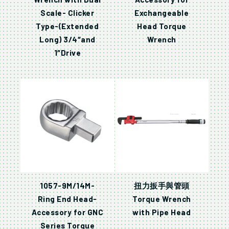
Scale- Clicker
Exchangeable
Type-(Extended
Head Torque
Long) 3/4″and
Wrench
1″Drive
1057-9M/14M-
扭力扳手與管頭
Ring End Head-
Torque Wrench
Accessory for GNC
with Pipe Head
Series Torque