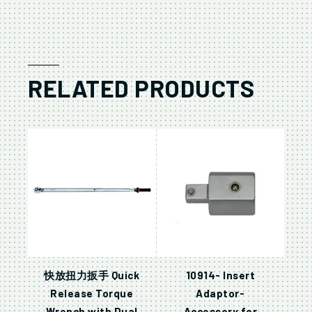
RELATED PRODUCTS
快放扭力扳手 Quick
10914- Insert
Release Torque
Adaptor-
Wrench with Dual
Accessory for