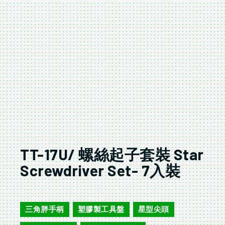
TT-17U/ 螺絲起子套裝 Star
Screwdriver Set- 7入裝
TT-17U
三角胖手柄
塑膠製工具盤
星型尖頭
,
,
,