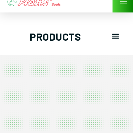
Skip
to
content
Men
PRODUCTS
GTT工具組
工具車/工具箱
手動-氣動套筒/棘輪扳手/套裝工具
扭力扳手-數位扭力扳手-倍力器
氣動扳手-氣動工具
扳手-六角扳手
螺絲起子及配件
剪鉗夾持類工具
建築類工具-汽車修配特殊工具
TK系列工具套裝