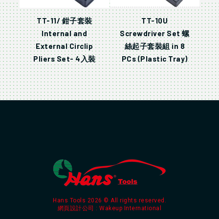
TT-11/ 鉗子套裝
TT-10U
Internal and
Screwdriver Set 螺
External Circlip
絲起子套裝組 in 8
Pliers Set- 4入裝
PCs (Plastic Tray)
Hans Tools 2026 © All rights reserved.
網頁設計公司
: Wakeup International