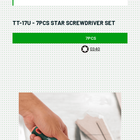
TT-17U - 7PCS STAR SCREWDRIVER SET
7PCS
0340
380