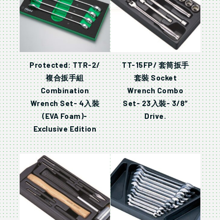
Protected: TTR-2/
TT-15FP/ 套筒扳手
複合扳手組
套裝 Socket
Combination
Wrench Combo
Wrench Set- 4入裝
Set- 23入裝- 3/8″
(EVA Foam)-
Drive.
Exclusive Edition