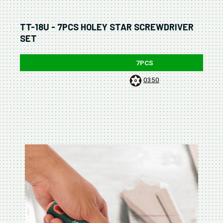
TT-18U - 7PCS HOLEY STAR SCREWDRIVER
SET
7PCS
0350
380