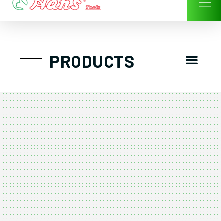
Skip
to
content
Men
PRODUCTS
GTT工具組
工具車/工具箱
手動-氣動套筒/棘輪扳手/套裝工具
扭力扳手-數位扭力扳手-倍力器
氣動扳手-氣動工具
扳手-六角扳手
螺絲起子及配件
剪鉗夾持類工具
建築類工具-汽車修配特殊工具
TK系列工具套裝