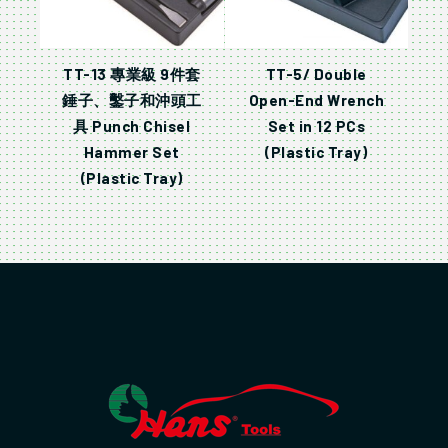
TT-13 專業級 9件套
TT-5/ Double
錘子、鑿子和沖頭工
Open-End Wrench
具 Punch Chisel
Set in 12 PCs
Hammer Set
(Plastic Tray)
(Plastic Tray)