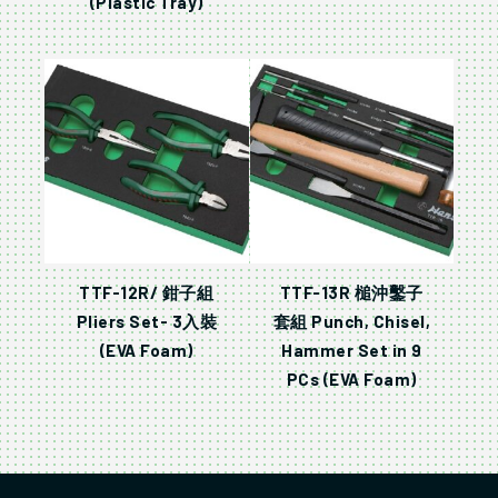
(Plastic Tray)
TTF-12R/ 鉗子組
TTF-13R 槌沖鑿子
Pliers Set- 3入裝
套組 Punch, Chisel,
(EVA Foam)
Hammer Set in 9
PCs (EVA Foam)