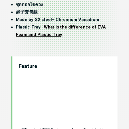
ชุดดอกไขควง
起子套筒組
Made by S2 steel+ Chromium Vanadium
Plastic Tray-
What is the difference of EVA
Foam and Plastic Tray
Feature