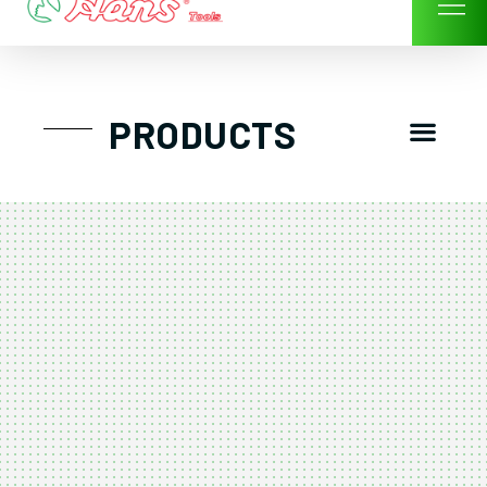
Skip
to
content
Men
PRODUCTS
GTT工具組
工具車/工具箱
手動-氣動套筒/棘輪扳手/套裝工具
扭力扳手-數位扭力扳手-倍力器
氣動扳手-氣動工具
扳手-六角扳手
螺絲起子及配件
剪鉗夾持類工具
建築類工具-汽車修配特殊工具
TK系列工具套裝