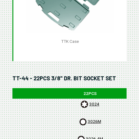
TTK Case
TT-44 - 22PCS 3/8" DR. BIT SOCKET SET
22PCS
3024
3026M
3026-4M