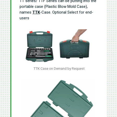
TT series/ TTF Series can be putting into the
portable case (Plastic Blow Mold Case),
names
TTK
-Case. Optional Select for end-
users
TTK Case on Demand by Request