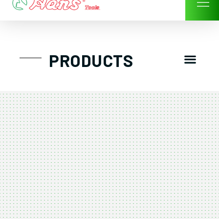
Skip
to
content
Men
PRODUCTS
GTT工具組
工具車/工具箱
手動-氣動套筒/棘輪扳手/套裝工具
扭力扳手-數位扭力扳手-倍力器
氣動扳手-氣動工具
扳手-六角扳手
螺絲起子及配件
剪鉗夾持類工具
建築類工具-汽車修配特殊工具
TK系列工具套裝