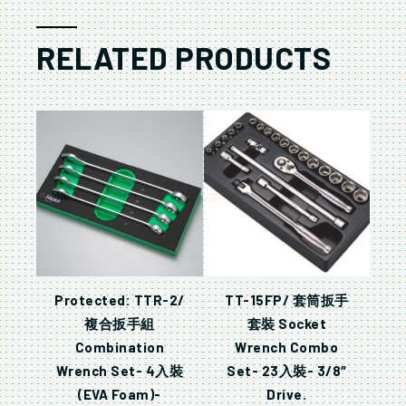
RELATED PRODUCTS
Protected: TTR-2/
TT-15FP/ 套筒扳手
複合扳手組
套裝 Socket
Combination
Wrench Combo
Wrench Set- 4入裝
Set- 23入裝- 3/8″
(EVA Foam)-
Drive.