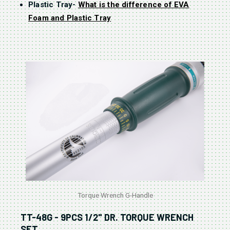
Plastic Tray-
What is the difference of EVA
Foam and Plastic Tray
Torque Wrench G-Handle
TT-48G - 9PCS 1/2" DR. TORQUE WRENCH
SET