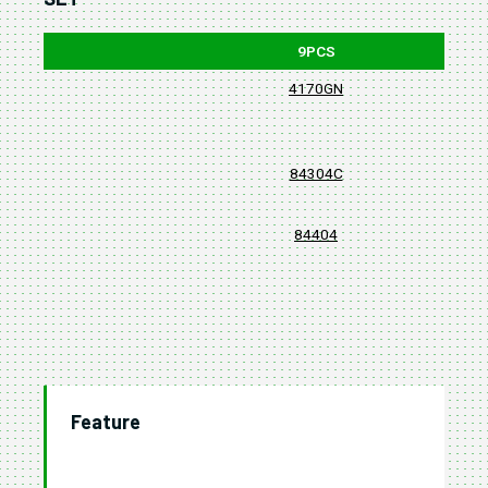
9PCS
4170GN
84304C
84404
570
Feature