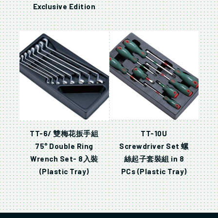
Exclusive Edition
TT-6/ 雙梅花扳手組
TT-10U
75° Double Ring
Screwdriver Set 螺
Wrench Set- 8入裝
絲起子套裝組 in 8
(Plastic Tray)
PCs (Plastic Tray)