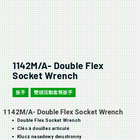
1142M/A- Double Flex
Socket Wrench
扳手
雙頭活動套筒扳手
,
1142M/A- Double Flex Socket Wrench
Double Flex Socket Wrench
Clés à douilles articulé
Klucz nasadowy dwustronny