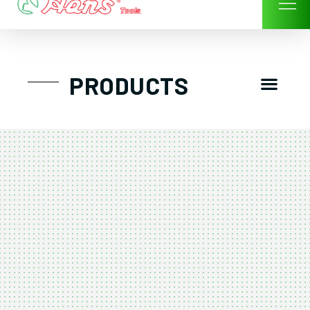
Skip
to
content
Men
PRODUCTS
GTT工具組
工具車/工具箱
手動-氣動套筒/棘輪扳手/套裝工具
扭力扳手-數位扭力扳手-倍力器
氣動扳手-氣動工具
扳手-六角扳手
螺絲起子及配件
剪鉗夾持類工具
建築類工具-汽車修配特殊工具
TK系列工具套裝