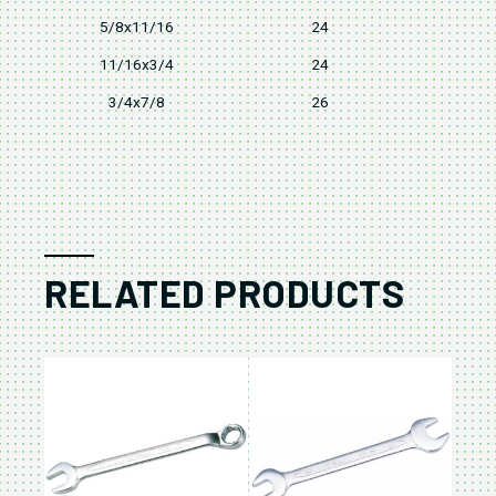
5/8x11/16
24
11/16x3/4
24
3/4x7/8
26
RELATED PRODUCTS