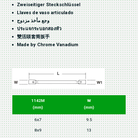
Zweiseitiger Steckschlüssel
Llaves de vaso articulado
وجع مأخذ مزدوج
ประแจกระบอกสองหัว
雙活頭套筒扳手
Made by Chrome Vanadium
1142M
W
(mm)
(mm)
(
6x7
9.5
8x9
13