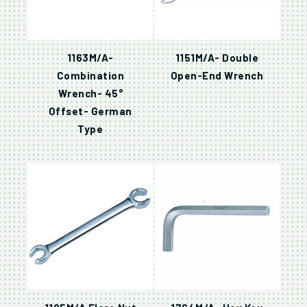
1163M/A-
1151M/A- Double
Combination
Open-End Wrench
Wrench- 45°
Offset- German
Type