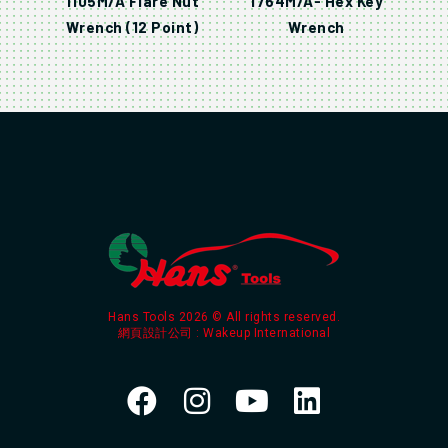
1105M/A Flare Nut
1764M/A- Hex Key
Wrench (12 Point)
Wrench
Hans Tools 2026 © All rights reserved.
網頁設計公司
: Wakeup International