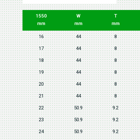
1550
W
T
mm
mm
mm
16
44
8
17
44
8
18
44
8
19
44
8
20
44
8
21
44
8
22
50.9
9.2
23
50.9
9.2
24
50.9
9.2