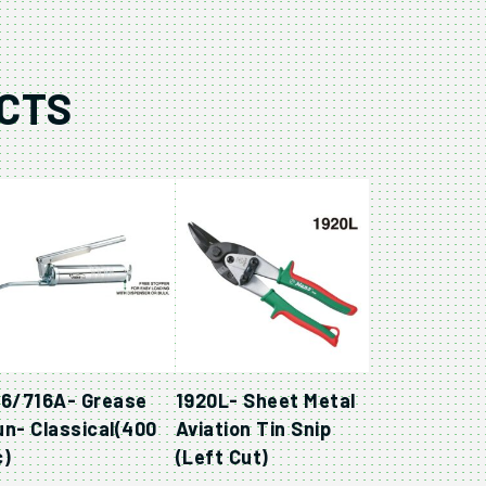
CTS
16/716A- Grease
1920L- Sheet Metal
un- Classical(400
Aviation Tin Snip
c)
(Left Cut)