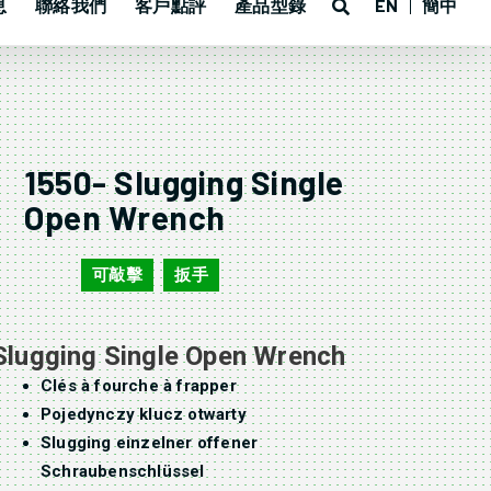
息
聯絡我們
客戶點評
產品型錄
EN
簡中
1550- Slugging Single
Open Wrench
可敲擊
扳手
1550
,
Slugging Single Open Wrench
Clés à fourche à frapper
Pojedynczy klucz otwarty
Slugging einzelner offener
Schraubenschlüssel