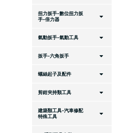
扭力扳手-數位扭力扳
手-倍力器
氣動扳手-氣動工具
扳手-六角扳手
螺絲起子及配件
剪鉗夾持類工具
建築類工具-汽車修配
特殊工具