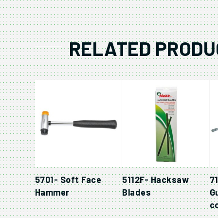
RELATED PRODU
5701- Soft Face
5112F- Hacksaw
7
Hammer
Blades
G
c