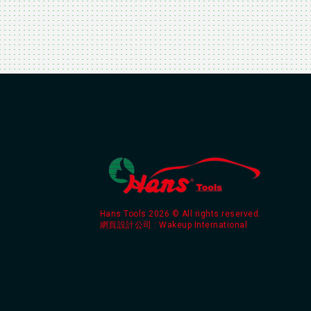
Hans Tools 2026 © All rights reserved.
網頁設計公司
: Wakeup International