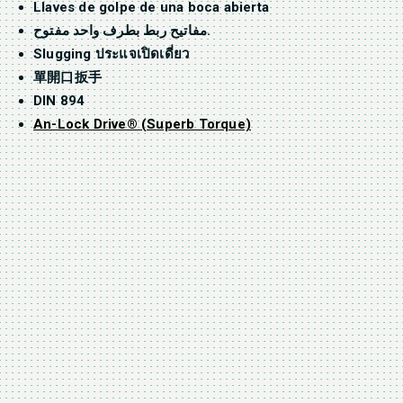
Llaves de golpe de una boca abierta
مفاتيح ربط بطرف واحد مفتوح.
Slugging ประแจเปิดเดี่ยว
單開口扳手
DIN 894
An-Lock Drive® (Superb Torque)