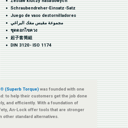
Zestaw kluczy nasadowych
Schraubendreher-Einsatz-Satz
Juego de vaso destornilladores
مجموعة مقبس مفك البراغي
ชุดดอกไขควง
起子套筒組
DIN 3120- ISO 1174
e® (Superb Torque)
was founded with one
d: to help their customers get the job done
ely, and efficiently. With a foundation of
fety, An-Lock offer tools that are stronger
n other standard alternatives.