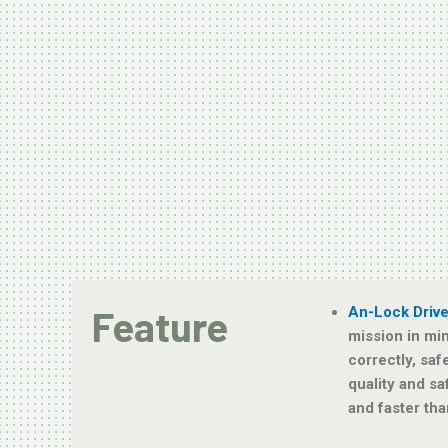
Feature
An-Lock Driv
mission in min
correctly, saf
quality and sa
and faster tha