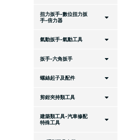
扭力扳手-數位扭力扳
手-倍力器
氣動扳手-氣動工具
扳手-六角扳手
螺絲起子及配件
剪鉗夾持類工具
建築類工具-汽車修配
特殊工具