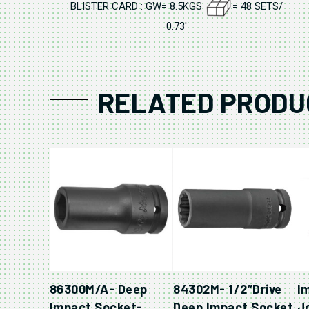
BLISTER CARD : GW= 8.5KGS
= 48 SETS/
0.73'
RELATED PRODU
86300M/A- Deep
84302M- 1/2″Drive
I
Impact Socket-
Deep Impact Socket
Jo