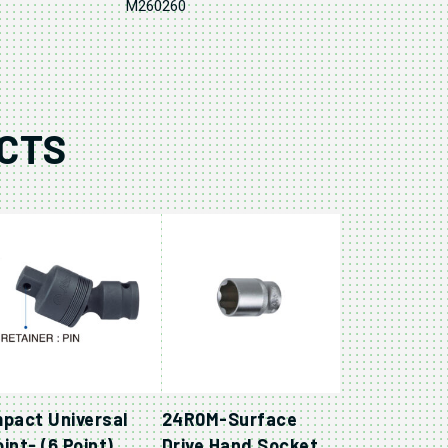
M260260
CTS
mpact Universal
24R0M-Surface
int- (6 Point)
Drive Hand Socket