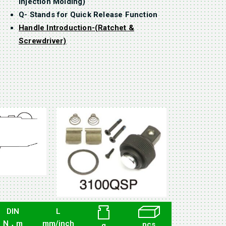
Injection Molding)
Q- Stands for Quick Release Function
Handle Introduction-(Ratchet &
Screwdriver)
DIN
L
N．m
mm/inch
pcs
g