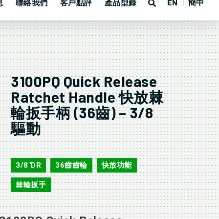
息
聯絡我們
客戶點評
產品型錄
EN
簡中
3100PQ Quick Release
Ratchet Handle 快放棘
輪扳手柄 (36齒) – 3/8
驅動
3100PQ
3/8"DR
36齒齒輪
快放功能
,
,
,
棘輪扳手