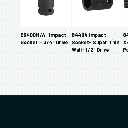
86400M/A- Impact
84404 Impact
8
Socket – 3/4″ Drive
Socket- Super Thin
X
Wall- 1/2″ Drive
Po