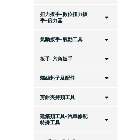
扭力扳手-數位扭力扳
手-倍力器
氣動扳手-氣動工具
扳手-六角扳手
螺絲起子及配件
剪鉗夾持類工具
建築類工具-汽車修配
特殊工具