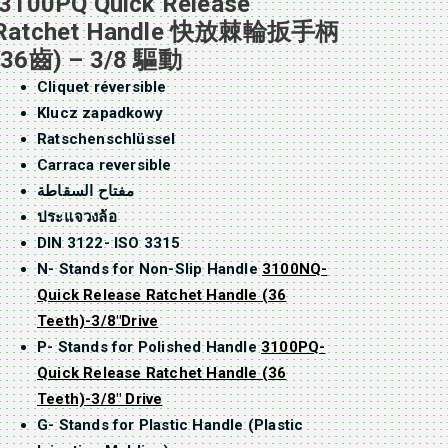
3100PQ Quick Release
Ratchet Handle 快放棘輪扳手柄
(36齒) – 3/8 驅動
Cliquet réversible
Klucz zapadkowy
Ratschenschlüssel
Carraca reversible
مفتاح السقاطة
ประแจวงล้อ
DIN 3122- ISO 3315
N- Stands for Non-Slip Handle
3100NQ-
Quick Release Ratchet Handle (36
Teeth)-3/8″Drive
P- Stands for Polished Handle
3100PQ-
Quick Release Ratchet Handle (36
Teeth)-3/8″ Drive
G- Stands for Plastic Handle (Plastic