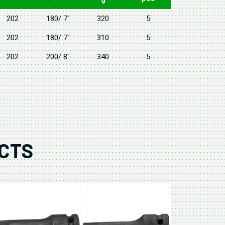
202
180/ 7"
320
5
202
180/ 7"
310
5
202
200/ 8"
340
5
CTS