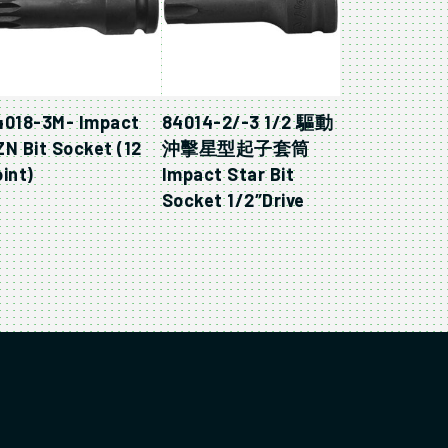
4018-3M- Impact
84014-2/-3 1/2 驅動
ZN Bit Socket (12
沖擊星型起子套筒
int)
Impact Star Bit
Socket 1/2″Drive