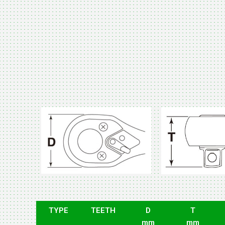
TYPE
TEETH
D
T
mm
mm