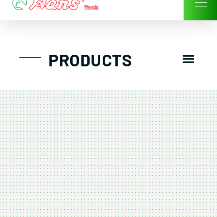
Skip
to
content
Men
PRODUCTS
GTT工具組
工具車/工具箱
手動-氣動套筒/棘輪扳手/套裝工具
扭力扳手-數位扭力扳手-倍力器
氣動扳手-氣動工具
扳手-六角扳手
螺絲起子及配件
剪鉗夾持類工具
建築類工具-汽車修配特殊工具
TK系列工具套裝