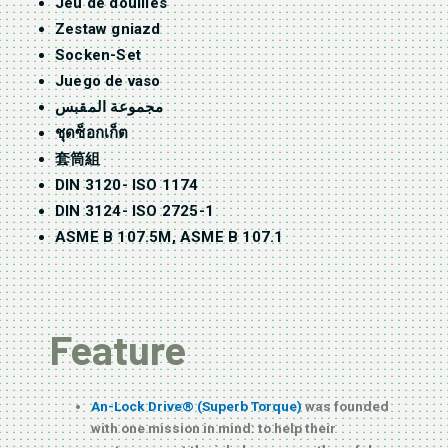
Jeu de douilles
Zestaw gniazd
Socken-Set
Juego de vaso
مجموعة المقبس
ชุดซ็อกเก็ต
套筒組
DIN 3120- ISO 1174
DIN 3124- ISO 2725-1
ASME B 107.5M, ASME B 107.1
Feature
An-Lock Drive® (Superb Torque)
was founded
with one mission in mind: to help their