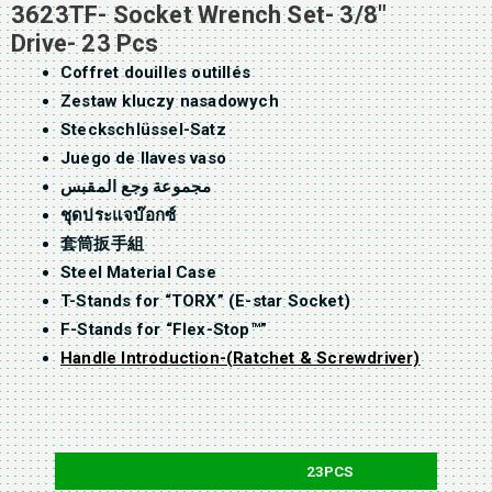
3623TF- Socket Wrench Set- 3/8″
Drive- 23 Pcs
Coffret douilles outillés
Zestaw kluczy nasadowych
Steckschlüssel-Satz
Juego de llaves vaso
مجموعة وجع المقبس
ชุดประแจบ๊อกซ์
套筒扳手組
Steel Material Case
T-Stands for “TORX” (E-star Socket)
F-Stands for “Flex-Stop™”
Handle Introduction-(Ratchet & Screwdriver)
23PCS