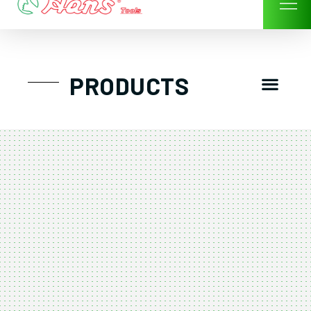
Skip
to
content
Men
PRODUCTS
GTT工具組
工具車/工具箱
手動-氣動套筒/棘輪扳手/套裝工具
扭力扳手-數位扭力扳手-倍力器
氣動扳手-氣動工具
扳手-六角扳手
螺絲起子及配件
剪鉗夾持類工具
建築類工具-汽車修配特殊工具
TK系列工具套裝