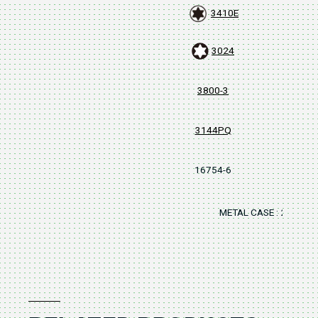
3410E
3024
3800-3
3144PQ
16754-6
METAL CASE : 253x13