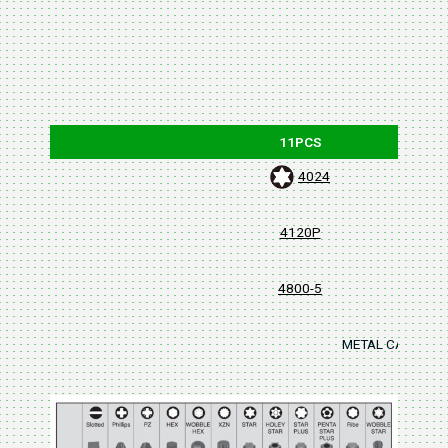
11PCS
4024
4120P
4800-5
METAL CASE : 31