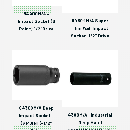
84400M/A –
84304M/A Super
Impact Socket (6
Thin Wall Impact
Point) 1/2″Drive
Socket-1/2″ Drive
84300M/A Deep
4308M/A- Industrial
Impact Socket –
Deep Hand
(6 POINT)-1/2″
Socket(Manual)-1/2″