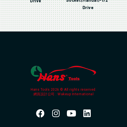
Drive
Drive
Hans Tools 2026 © All rights reserved.
網頁設計公司
: Wakeup International