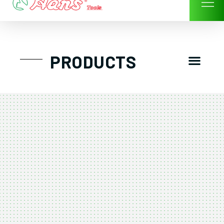
Skip
to
content
Men
PRODUCTS
GTT工具組
工具車/工具箱
手動-氣動套筒/棘輪扳手/套裝工具
扭力扳手-數位扭力扳手-倍力器
氣動扳手-氣動工具
扳手-六角扳手
螺絲起子及配件
剪鉗夾持類工具
建築類工具-汽車修配特殊工具
TK系列工具套裝