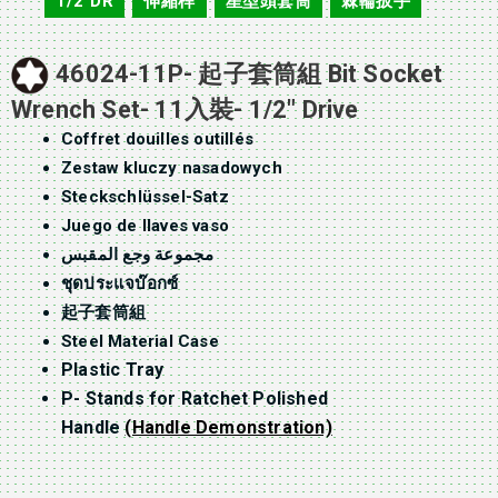
1/2"DR
伸縮桿
星型頭套筒
棘輪扳手
,
,
,
46024-11P- 起子套筒組 Bit Socket
Wrench Set- 11入裝- 1/2″ Drive
Coffret douilles outillés
Zestaw kluczy nasadowych
Steckschlüssel-Satz
Juego de llaves vaso
مجموعة وجع المقبس
ชุดประแจบ๊อกซ์
起子套筒組
Steel Material Case
Plastic Tray
P- Stands for Ratchet Polished
Handle
(Handle Demonstration)