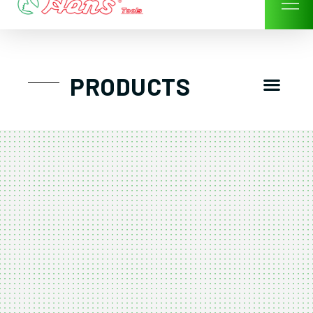
Skip
to
content
Men
PRODUCTS
GTT工具組
工具車/工具箱
手動-氣動套筒/棘輪扳手/套裝工具
扭力扳手-數位扭力扳手-倍力器
氣動扳手-氣動工具
扳手-六角扳手
螺絲起子及配件
剪鉗夾持類工具
建築類工具-汽車修配特殊工具
TK系列工具套裝