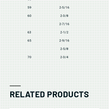
59
2-5/16
78
60
2-3/8
80
2-7/16
82
63
2-1/2
84
65
2-9/16
86
2-5/8
88
70
2-3/4
92
RELATED PRODUCTS