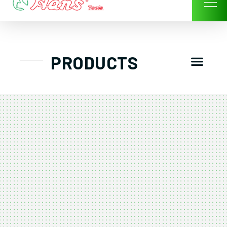
Skip
to
content
Men
PRODUCTS
GTT工具組
工具車/工具箱
手動-氣動套筒/棘輪扳手/套裝工具
扭力扳手-數位扭力扳手-倍力器
氣動扳手-氣動工具
扳手-六角扳手
螺絲起子及配件
剪鉗夾持類工具
建築類工具-汽車修配特殊工具
TK系列工具套裝