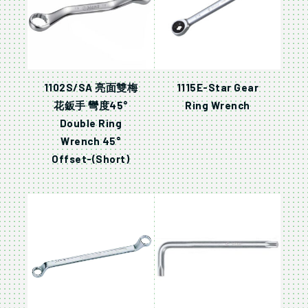
1102S/SA 亮面雙梅
1115E-Star Gear
花鈑手 彎度45°
Ring Wrench
Double Ring
Wrench 45°
Offset-(Short)