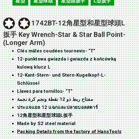
星型
星型球頭
星型頭扳手
L型扳手
,
,
,
1742BT-12角星型和星型球頭L
扳手 Key Wrench-Star & Star Ball Point-
(Longer Arm)
Clés mâles coudées tournevis- “T”
12-punktowa gwiazda i gwiazda z końcówką
kulową klucz L
12-Kant-Stern- und Stern-Kugelkopf-L-
Schlüssel
Llaves para tornillos- “T”
مفتاح ربط ذو 12 نقطة ونجم كرة نجمة
ประแจแอล 12 แฉกและปลายบอลสตาร์
12角星型和星型球頭L扳手
Made by S2 steel material
Packing Details from the factory of HansTools