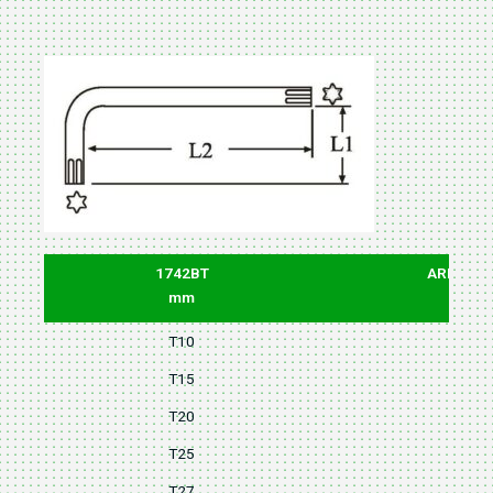
1742BT
ARM(L1)
mm
T10
14
T15
16
T20
18
T25
20
T27
25