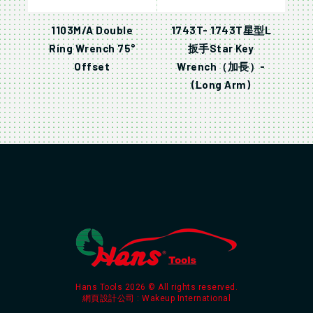
1103M/A Double
1743T- 1743T星型L
Ring Wrench 75°
扳手Star Key
Offset
Wrench（加長）-
(Long Arm)
Hans Tools 2026 © All rights reserved.
網頁設計公司
: Wakeup International