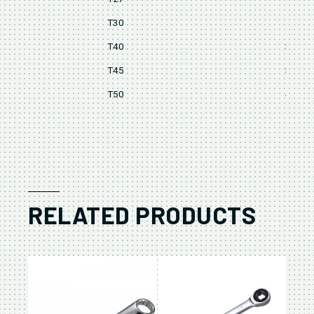
T30
28
T40
32
T45
36
T50
40
RELATED PRODUCTS