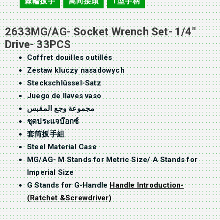
棘輪扳手
萬向接頭
T型手柄
,
,
2633MG/AG- Socket Wrench Set- 1/4″
Drive- 33PCS
Coffret douilles outillés
Zestaw kluczy nasadowych
Steckschlüssel-Satz
Juego de llaves vaso
مجموعة وجع المقبس
ชุดประแจบ๊อกซ์
套筒扳手組
Steel Material Case
MG/AG- M Stands for Metric Size/ A Stands for
Imperial Size
G Stands for G-Handle
Handle Introduction-
(Ratchet &Screwdriver)