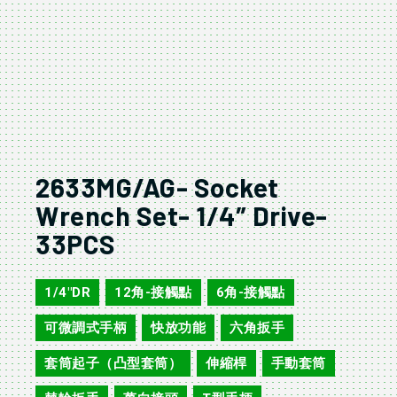
2633MG/AG- Socket
Wrench Set- 1/4″ Drive-
33PCS
1/4"DR
12角-接觸點
6角-接觸點
,
,
,
可微調式手柄
快放功能
六角扳手
,
,
,
套筒起子（凸型套筒）
伸縮桿
手動套筒
,
,
,