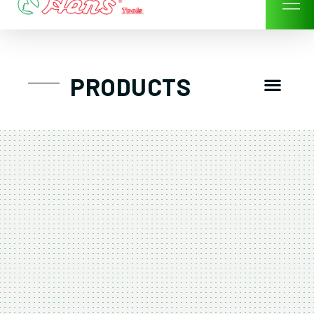
Skip
to
content
Men
PRODUCTS
GTT工具組
工具車/工具箱
手動-氣動套筒/棘輪扳手/套裝工具
扭力扳手-數位扭力扳手-倍力器
氣動扳手-氣動工具
扳手-六角扳手
螺絲起子及配件
剪鉗夾持類工具
建築類工具-汽車修配特殊工具
TK系列工具套裝