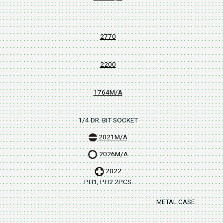
2770
2200
1764M/A
1/4 DR. BIT SOCKET
2021M/A
2026M/A
2022
PH1, PH2 2PCS
METAL CASE : 253x1