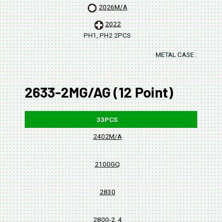
2026M/A
2022
PH1, PH2 2PCS
METAL CASE : 253x1
2633-2MG/AG (12 Point)
33PCS
2402M/A
4, 4.
2100GQ
2830
2800-2, 4