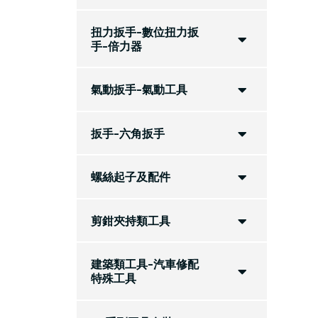
扭力扳手-數位扭力扳
手-倍力器
氣動扳手-氣動工具
扳手-六角扳手
螺絲起子及配件
剪鉗夾持類工具
建築類工具-汽車修配
特殊工具