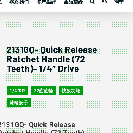
息
聯絡我們
客戶點評
產品型錄
EN
簡中
2131GQ- Quick Release
Ratchet Handle (72
Teeth)- 1/4″ Drive
2131GQ
1/4"DR
72齒齒輪
快放功能
,
,
,
棘輪扳手
2131GQ- Quick Release