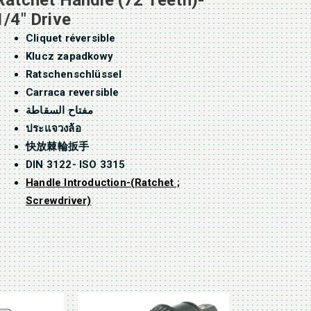
Ratchet Handle (72 Teeth)-
1/4″ Drive
Cliquet réversible
Klucz zapadkowy
Ratschenschlüssel
Carraca reversible
مفتاح السقاطة
ประแจวงล้อ
快放棘輪扳手
DIN 3122- ISO 3315
Handle Introduction-(Ratchet ;
Screwdriver)