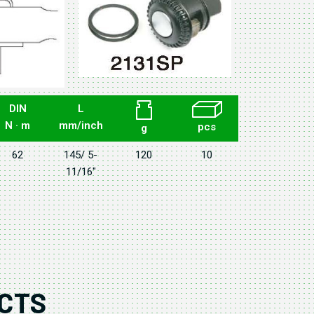
DIN
L
N · m
mm/inch
pcs
g
62
145/ 5-
120
10
11/16"
CTS