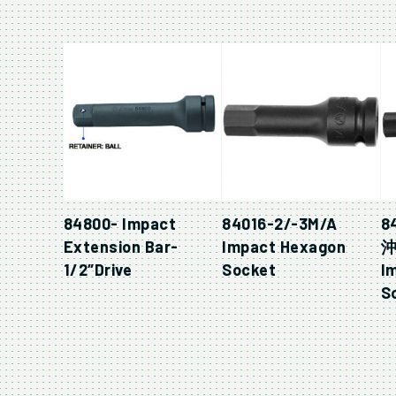
84800- Impact
84016-2/-3M/A
8
Extension Bar-
Impact Hexagon
1/2″Drive
Socket
I
S