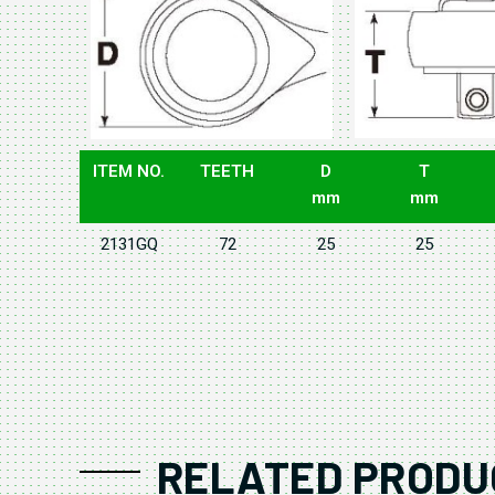
ITEM NO.
TEETH
D
T
mm
mm
2131GQ
72
25
25
RELATED PRODU