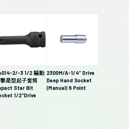
4014-2/-3 1/2 驅動
2300M/A-1/4″ Drive
沖擊星型起子套筒
Deep Hand Socket
mpact Star Bit
(Manual) 6 Point
ocket 1/2″Drive